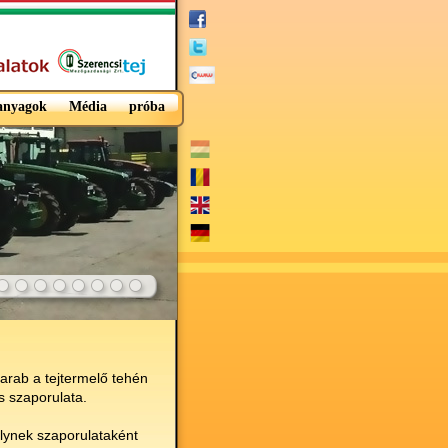
 anyagok
Média
próba
rab a tejtermelő tehén
s szaporulata.
elynek szaporulataként