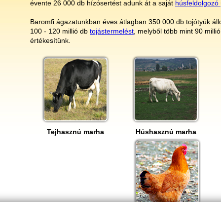
évente 26 000 db hízósertést adunk át a saját
húsfeldolgozó
Baromfi ágazatunkban éves átlagban 350 000
db tojótyúk ál
100 - 120 millió db
tojástermelést
, melyből
több mint 90 millió
értékesítünk.
Tejhasznú marha
Húshasznú marha
Baromfi