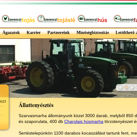
Ágazatok
Karrier
Partnereink
Minőségbiztosítás
Letölthető
025
Állattenyésztés
Szarvasmarha állományunk közel 3000 darab, melyből 850 da
és szaporulata, 400 db
Charolais húsmarha
törzstenyészet é
Sertéstelepünkön 1100 darabos kocaszállást tartunk fent, m