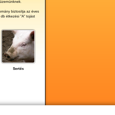
üzemünknek.
lomány biztosítja
az éves
 db étkezési "A" tojást
Sertés