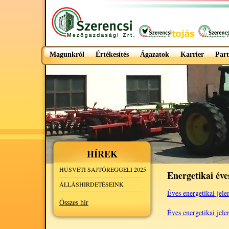
Magunkról
Értékesítés
Ágazatok
Karrier
Part
HÍREK
HÚSVÉTI SAJTÓREGGELI 2025
Energetikai éves
ÁLLÁSHIRDETÉSEINK
Éves energetikai jele
Összes hír
Éves energetikai jele