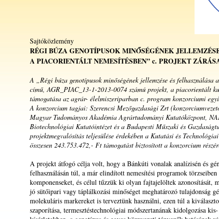
Sajtóközlemény
RÉGI BÚZA GENOTÍPUSOK MINŐSÉGÉNEK JELLEMZÉS
A PIACORIENTÁLT NEMESÍTÉSBEN” c. PROJEKT ZÁRÁS
A „Régi búza genotípusok minőségének jellemzése és felhasználása a
című, AGR_PIAC_13-1-2013-0074 számú projekt, a piacorientált kuta
támogatása az agrár- élelmiszeriparban c. program konzorciumi egy
A konzorcium tagjai: Szerencsi Mezőgazdasági Zrt (konzorciumvezető
Magyar Tudományos Akadémia Agrártudományi Kutatóközpont, NA
Biotechnológiai Kutatóintézet és a Budapesti Műszaki és Gazdaság
projektmegvalósítás teljesülése érdekében a Kutatási és Technológia
összesen 243.753.472,- Ft támogatást biztosított a konzorcium részér
A projekt átfogó célja volt, hogy a Bánkúti vonalak analízisén és gé
felhasználásán túl, a már elindított nemesítési programok törzseiben
komponenseket, és célul tűzzük ki olyan fajtajelöltek azonosítását,
jó sütőipari vagy táplálkozási minőséget meghatározó tulajdonság gé
molekuláris markereket is terveztünk használni, ezen túl a kiválaszto
szaporítása, termesztéstechnológiai módszertanának kidolgozása kis-