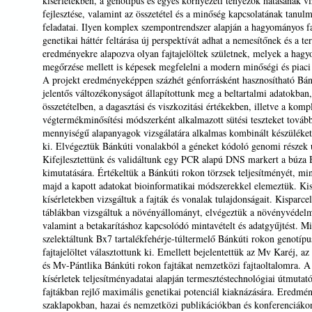
kísérletekben, a genotípus és egyes környezeti tényezők hatásának vi
fejlesztése, valamint az összetétel és a minőség kapcsolatának tanul
feladatai. Ilyen komplex szempontrendszer alapján a hagyományos fa
genetikai háttér feltárása új perspektívát adhat a nemesítőnek és a 
eredményekre alapozva olyan fajtajelöltek születnek, melyek a hagy
megőrzése mellett is képesek megfelelni a modern minőségi és piaci
A projekt eredményeképpen százhét génforrásként hasznosítható Bánk
jelentős változékonyságot állapítottunk meg a beltartalmi adatokban, 
összetételben, a dagasztási és viszkozitási értékekben, illetve a kom
végtermékminősítési módszerként alkalmazott sütési teszteket továbbf
mennyiségű alapanyagok vizsgálatára alkalmas kombinált készüléket
ki. Elvégeztük Bánkúti vonalakból a géneket kódoló genomi részek ú
Kifejlesztettünk és validáltunk egy PCR alapú DNS markert a búza B
kimutatására. Értékeltük a Bánkúti rokon törzsek teljesítményét, minő
majd a kapott adatokat bioinformatikai módszerekkel elemeztük. Kis
kísérletekben vizsgáltuk a fajták és vonalak tulajdonságait. Kisparcel
táblákban vizsgáltuk a növényállományt, elvégeztük a növényvédelmi
valamint a betakarításhoz kapcsolódó mintavételt és adatgyűjtést. 
szelektáltunk Bx7 tartalékfehérje-túltermelő Bánkúti rokon genotípu
fajtajelöltet választottunk ki. Emellett bejelentettük az Mv Karéj,
és Mv-Pántlika Bánkúti rokon fajtákat nemzetközi fajtaoltalomra. A
kísérletek teljesítményadatai alapján termesztéstechnológiai útmutató
fajtákban rejlő maximális genetikai potenciál kiaknázására. Eredmé
szaklapokban, hazai és nemzetközi publikációkban és konferenciákon