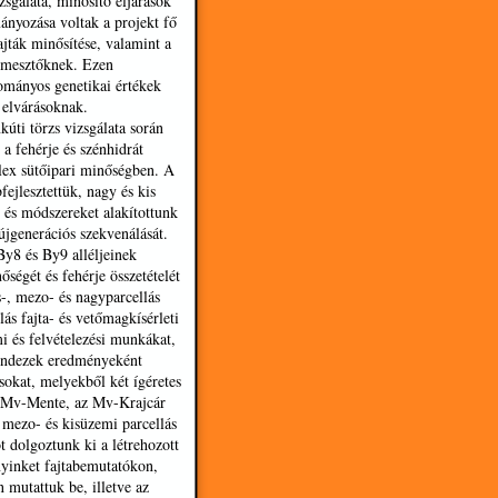
zsgálata, minősítő eljárások
mányozása voltak a projekt fő
jták minősítése, valamint a
termesztőknek. Ezen
ományos genetikai értékek
 elvárásoknak.
úti törzs vizsgálata során
a fehérje és szénhidrát
plex sütőipari minőségben. A
ejlesztettük, nagy és kis
 és módszereket alakítottunk
jgenerációs szekvenálását.
y8 és By9 alléljeinek
ségét és fehérje összetételét
-, mezo- és nagyparcellás
lás fajta- és vetőmagkísérleti
 és felvételezési munkákat,
Mindezek eredményeként
sokat, melyekből két ígéretes
 az Mv-Mente, az Mv-Krajcár
 mezo- és kisüzemi parcellás
t dolgoztunk ki a létrehozott
nyinket fajtabemutatókon,
 mutattuk be, illetve az