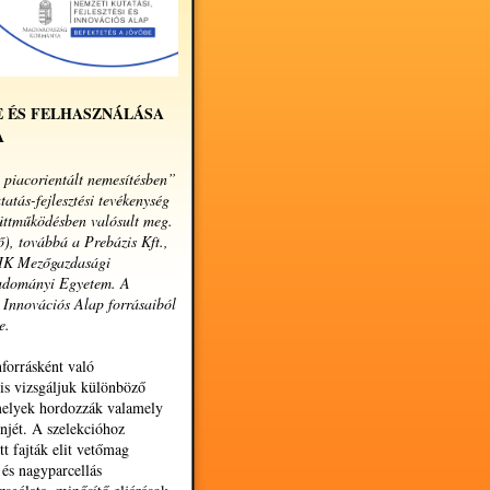
E ÉS FELHASZNÁLÁSA
A
 piacorientált nemesítésben”
tás-fejlesztési tevékenység
üttműködésben valósult meg.
), továbbá a Prebázis Kft.,
IK Mezőgazdasági
tudományi Egyetem. A
i Innovációs Alap forrásaiból
e.
nforrásként való
 is vizsgáljuk különböző
 melyek hordozzák valamely
njét. A szelekcióhoz
tt fajták elit vetőmag
 és nagyparcellás