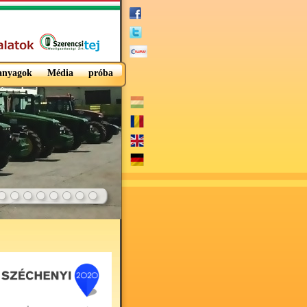
 anyagok
Média
próba