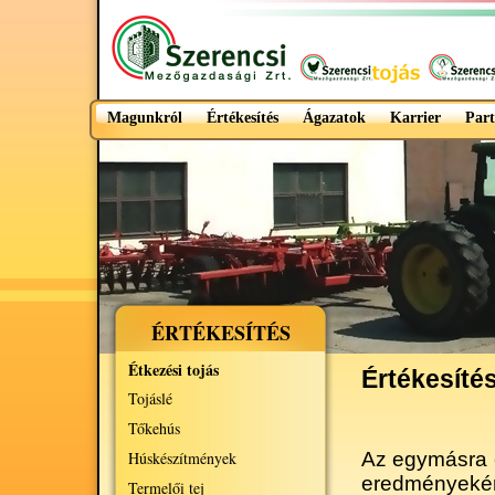
Magunkról
Értékesítés
Ágazatok
Karrier
Part
ÉRTÉKESÍTÉS
Étkezési tojás
Értékesíté
Tojáslé
Tőkehús
Húskészítmények
Az egymásra é
eredményekén
Termelői tej