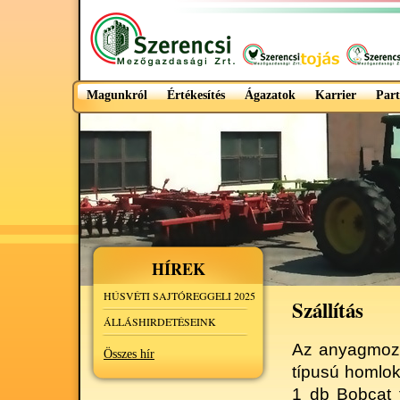
Magunkról
Értékesítés
Ágazatok
Karrier
Part
HÍREK
HÚSVÉTI SAJTÓREGGELI 2025
Szállítás
ÁLLÁSHIRDETÉSEINK
Az anyagmozga
Összes hír
típusú homlo
1 db Bobcat 