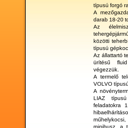
típusú forgó r
A mezőgazdas
darab 18-20 
Az élelmisz
tehergépjármű
közötti teher
típusú gépkoc
Az állattartó 
ürítésű flu
végezzük.
A termelő te
VOLVO típusú 
A növényterm
LIAZ típusú
feladatokra 
hibaelhárítá
műhelykocsi
minibusz, a t