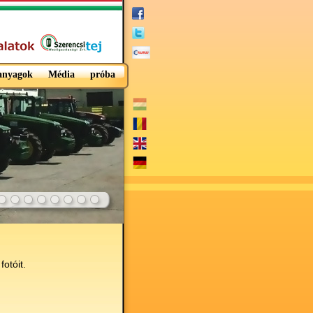
 anyagok
Média
próba
otóit.