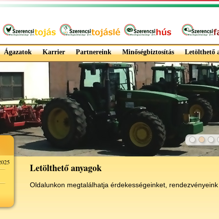
Ágazatok
Karrier
Partnereink
Minőségbiztosítás
Letölthető
025
Letölthető anyagok
Oldalunkon megtalálhatja érdekességeinket, rendezvényeink f