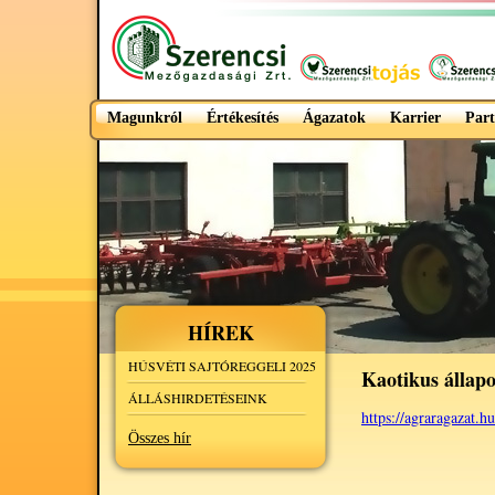
Magunkról
Értékesítés
Ágazatok
Karrier
Part
HÍREK
HÚSVÉTI SAJTÓREGGELI 2025
Kaotikus állap
ÁLLÁSHIRDETÉSEINK
https://agraragazat.h
Összes hír