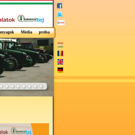
 anyagok
Média
próba