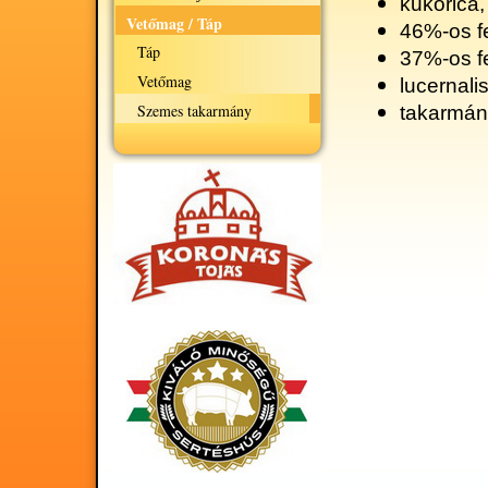
kukorica,
Vetőmag / Táp
46%-os fe
Táp
37%-os fe
Vetőmag
lucernalis
Szemes takarmány
takarmá