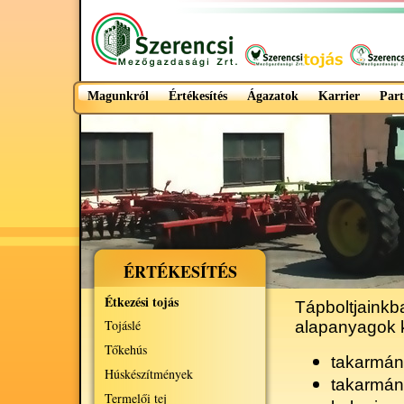
Magunkról
Értékesítés
Ágazatok
Karrier
Part
ÉRTÉKESÍTÉS
Étkezési tojás
Tápboltjainkb
Tojáslé
alapanyagok 
Tőkehús
takarmán
Húskészítmények
takarmán
Termelői tej