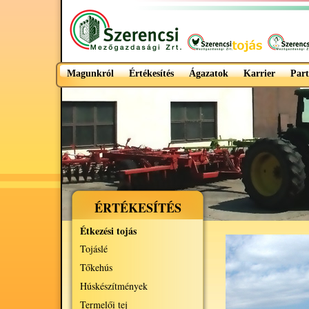
Magunkról
Értékesítés
Ágazatok
Karrier
Part
ÉRTÉKESÍTÉS
Étkezési tojás
Tojáslé
Tőkehús
Húskészítmények
Termelői tej